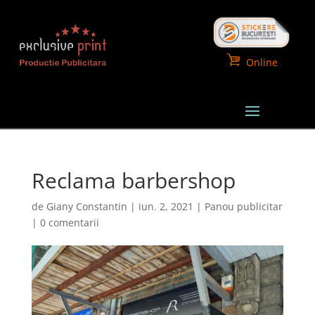
Online
Reclama barbershop
de
Giany Constantin
|
iun. 2, 2021
|
Panou publicitar
|
0 comentarii