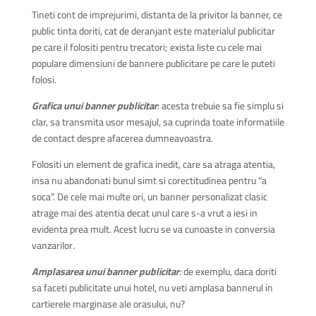
Tineti cont de imprejurimi, distanta de la privitor la banner, ce
public tinta doriti, cat de deranjant este materialul publicitar
pe care il folositi pentru trecatori; exista liste cu cele mai
populare dimensiuni de bannere publicitare pe care le puteti
folosi.
Grafica unui banner publicitar
: acesta trebuie sa fie simplu si
clar, sa transmita usor mesajul, sa cuprinda toate informatiile
de contact despre afacerea dumneavoastra.
Folositi un element de grafica inedit, care sa atraga atentia,
insa nu abandonati bunul simt si corectitudinea pentru “a
soca”. De cele mai multe ori, un banner personalizat clasic
atrage mai des atentia decat unul care s-a vrut a iesi in
evidenta prea mult. Acest lucru se va cunoaste in conversia
vanzarilor.
Amplasarea unui banner publicitar
:
de exemplu, daca doriti
sa faceti publicitate unui hotel, nu veti amplasa bannerul in
cartierele marginase ale orasului, nu?