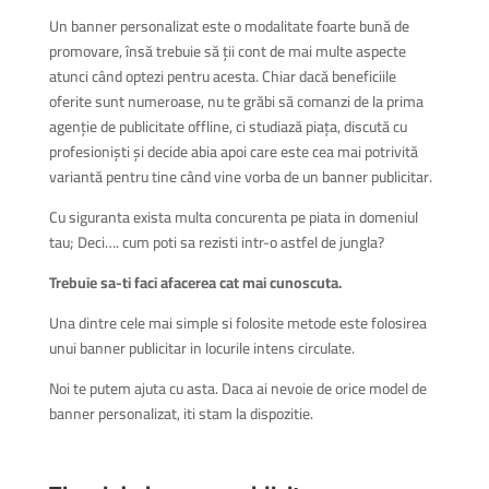
Un banner
personalizat
este o modalitate foarte bună de
promovare, însă trebuie să ții cont de mai multe aspecte
atunci când optezi pentru acesta. Chiar dacă beneficiile
oferite sunt numeroase, nu te grăbi să comanzi de la prima
agenție de publicitate offline, ci studiază piața, discută cu
profesioniști și decide abia apoi care este cea mai potrivită
variantă pentru tine când vine vorba de un banner publicitar.
Cu siguranta exista multa concurenta pe piata in domeniul
tau; Deci…. cum poti sa rezisti intr-o astfel de jungla?
Trebuie sa-ti faci afacerea cat mai cunoscuta.
Una dintre cele mai simple si folosite metode este folosirea
unui banner publicitar in locurile intens circulate.
Noi te putem ajuta cu asta. Daca ai nevoie de orice model de
banner
personalizat
, iti stam la dispozitie.