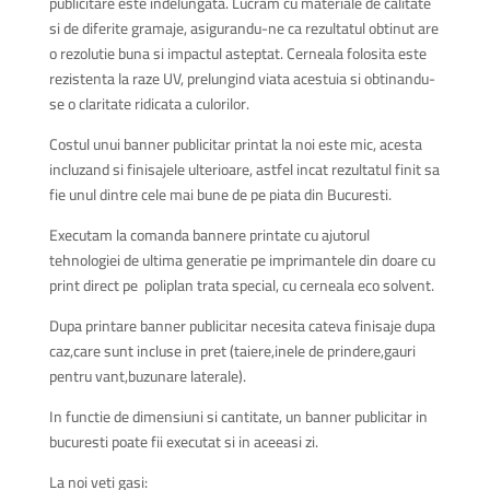
publicitare este indelungata. Lucram cu materiale de calitate
si de diferite gramaje, asigurandu-ne ca rezultatul obtinut are
o rezolutie buna si impactul asteptat. Cerneala folosita este
rezistenta la raze UV, prelungind viata acestuia si obtinandu-
se o claritate ridicata a culorilor.
Costul unui banner publicitar printat la noi este mic, acesta
incluzand si finisajele ulterioare, astfel incat rezultatul finit sa
fie unul dintre cele mai bune de pe piata din Bucuresti.
Executam la comanda bannere printate cu ajutorul
tehnologiei de ultima generatie pe imprimantele din doare cu
print direct pe poliplan trata special, cu cerneala eco solvent.
Dupa printare banner publicitar necesita cateva finisaje dupa
caz,care sunt incluse in pret (taiere,inele de prindere,gauri
pentru vant,buzunare laterale).
In functie de dimensiuni si cantitate, un banner publicitar in
bucuresti poate fii executat si in aceeasi zi.
La noi veti gasi: