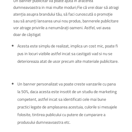
Un banner publicitar va poate ajuta in afacerea
dumneavoastra in mai multe moduri;Fie că vrei doar să atragi
atenția asupra brandului tău, să faci cunoscută o promoție
sau să anunți lansarea unui nou produs, bannerele publicitare
vor atrage privirile a nenumărați oameni. Astfel, vei avea
doar de câștigat
Acesta este simplu de realizat, implica un cost mic, poate fi
pus in locuri vizibile astfel incat sa castigati vad si nu se
deterioreaza atat de usor precum alte materiale publicitare.
Un banner personalizat va poate creste vanzarile cu pana
la 50%, daca acesta este insotit de un studiu de marketing
competent, astfel incat sa identificati cele mai bune
practici legate de amplasarea acestuia, culorile si mesajele
folosite, tintirea publicului cu putere de cumparare a
produsului dumneavoastra etc.