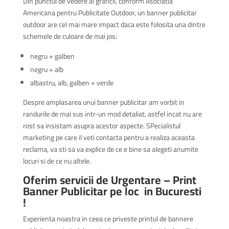
Din punctul de vedere al graficii, conform Asociatia
Americana pentru Publicitate Outdoor, un banner publicitar
outdoor are cel mai mare impact daca este folosita una dintre
schemele de culoare de mai jos:
negru + galben
negru + alb
albastru, alb, galben + verde
Despre amplasarea unui banner publicitar am vorbit in
randurile de mai sus intr-un mod detaliat, astfel incat nu are
rost sa insistam asupra acestor aspecte. SPecialistul
marketing pe care il veti contacta pentru a realiza aceasta
reclama, va sti sa va explice de ce e bine sa alegeti anumite
locuri si de ce nu altele.
Oferim servicii de Urgentare – Print
Banner Publicitar pe loc in Bucuresti
!
Experienta noastra in ceea ce priveste printul de bannere