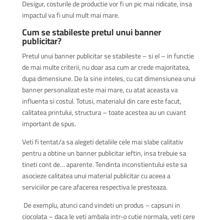
Desigur, costurile de productie vor fi un pic mai ridicate, insa
impactul va fi unul mult mai mare.
Cum se stabileste pretul unui banner
publicitar?
Pretul unui banner publicitar se stabileste – si el – in functie
de mai multe criterii, nu doar asa cum ar crede majoritatea,
dupa dimensiune. De la sine inteles, cu cat dimensiunea unui
banner personalizat este mai mare, cu atat aceasta va
influenta si costul. Totusi, materialul din care este facut,
calitatea printului, structura – toate acestea au un cuvant
important de spus.
Veti fi tentat/a sa alegeti detaliile cele mai slabe calitativ
pentru a obtine un banner publicitar ieftin, insa trebuie sa
tineti cont de… aparente. Tendinta inconstientului este sa
asocieze calitatea unui material publicitar cu aceea a
serviciilor pe care afacerea respectiva le presteaza.
De exemplu, atunci cand vindeti un produs – capsuni in
ciocolata – daca le veti ambala intr-o cutie normala, veti cere