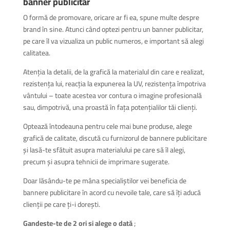
banner publicitar
O formă de promovare, oricare ar fi ea, spune multe despre
brand în sine. Atunci când optezi pentru un banner publicitar,
pe care îl va vizualiza un public numeros, e important să alegi
calitatea.
Atenția la detalii, de la grafică la materialul din care e realizat,
rezistența lui, reacția la expunerea la UV, rezistența împotriva
vântului – toate acestea vor contura o imagine profesională
sau, dimpotrivă, una proastă în fața potențialilor tăi clienți.
Optează întodeauna pentru cele mai bune produse, alege
grafică de calitate, discută cu furnizorul de bannere publicitare
și lasă-te sfătuit asupra materialului pe care să îl alegi,
precum și asupra tehnicii de imprimare sugerate.
Doar lăsându-te pe mâna specialiștilor vei beneficia de
bannere publicitare în acord cu nevoile tale, care să îți aducă
clienții pe care ți-i dorești.
Gandeste-te de 2 ori si alege o dată
;