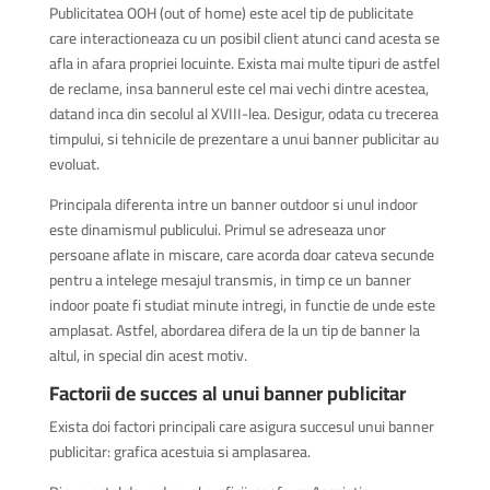
Publicitatea OOH (out of home) este acel tip de publicitate
care interactioneaza cu un posibil client atunci cand acesta se
afla in afara propriei locuinte. Exista mai multe tipuri de astfel
de reclame, insa bannerul este cel mai vechi dintre acestea,
datand inca din secolul al XVIII-lea. Desigur, odata cu trecerea
timpului, si tehnicile de prezentare a unui banner publicitar au
evoluat.
Principala diferenta intre un banner outdoor si unul indoor
este dinamismul publicului. Primul se adreseaza unor
persoane aflate in miscare, care acorda doar cateva secunde
pentru a intelege mesajul transmis, in timp ce un banner
indoor poate fi studiat minute intregi, in functie de unde este
amplasat. Astfel, abordarea difera de la un tip de banner la
altul, in special din acest motiv.
Factorii de succes al unui banner publicitar
Exista doi factori principali care asigura succesul unui banner
publicitar: grafica acestuia si amplasarea.