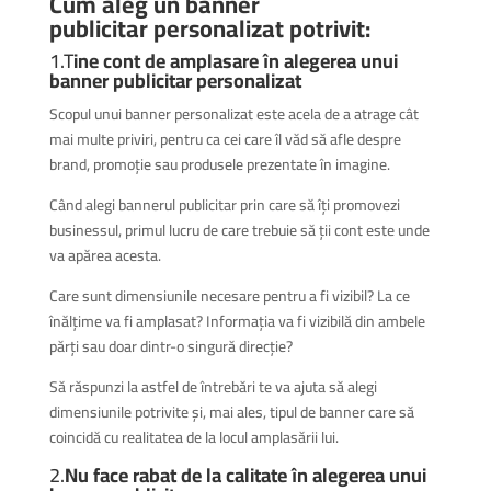
Cum aleg un banner
publicitar
personalizat
potrivit:
1.T
ine cont de amplasare în alegerea unui
banner publicitar
personalizat
Scopul unui banner
personalizat
este acela de a atrage cât
mai multe priviri, pentru ca cei care îl văd să afle despre
brand, promoție sau produsele prezentate în imagine.
Când alegi bannerul publicitar prin care să îți promovezi
businessul, primul lucru de care trebuie să ții cont este unde
va apărea acesta.
Care sunt dimensiunile necesare pentru a fi vizibil? La ce
înălțime va fi amplasat? Informația va fi vizibilă din ambele
părți sau doar dintr-o singură direcție?
Să răspunzi la astfel de întrebări te va ajuta să alegi
dimensiunile potrivite și, mai ales, tipul de banner care să
coincidă cu realitatea de la locul amplasării lui.
2.
Nu face rabat de la calitate în alegerea unui