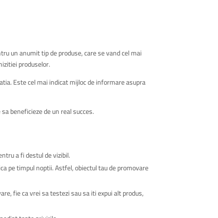
ntru un anumit tip de produse, care se vand cel mai
zitiei produselor.
ocatia. Este cel mai indicat mijloc de informare asupra
e sa beneficieze de un real succes.
ru a fi destul de vizibil.
ica pe timpul noptii. Astfel, obiectul tau de promovare
, fie ca vrei sa testezi sau sa iti expui alt produs,