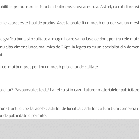
bilit in primul rand in functie de dimensiunea acestuia. Astfel, cu cat dimens
ibuie la pret este tipul de produs. Acesta poate fi un mesh outdoor sau un mes
i o grafica buna si o calitate a imaginii care sa nu lase de dorit pentru cele mai
nu aiba dimensiunea mai mica de 26pt. Ia legatura cu un specialist din domeniul
i.
i cel mai bun pret pentru un mesh publicitar de calitate.
itar? Raspunsul este da! La fel ca si in cazul tuturor materialelor publicitare, 
ctiilor, pe fatadele cladirilor de locuit, a cladirilor cu functiuni comerciale s
 de publicitate o permite.