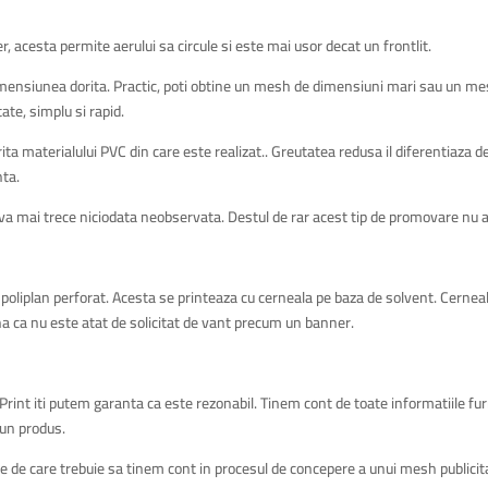
, acesta permite aerului sa circule si este mai usor decat un frontlit.
dimensiunea dorita. Practic, poti obtine un mesh de dimensiuni mari sau un me
ate, simplu si rapid.
ta materialului PVC din care este realizat.. Greutatea redusa il diferentiaza de
nta.
 va mai trece niciodata neobservata. Destul de rar acest tip de promovare nu a 
poliplan perforat. Acesta se printeaza cu cerneala pe baza de solvent. Cerneala
na ca nu este atat de solicitat de vant precum un banner.
Print iti putem garanta ca este rezonabil. Tinem cont de toate informatiile furn
bun produs.
le de care trebuie sa tinem cont in procesul de concepere a unui mesh publicitar