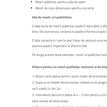
Mesh publicitar pentru sala de sport
Mesh de mari dimensiuni pentru concerte
Idei de mesh-uri publicitare
O idee buna de mesh publicitar poate fi daca detii o a
bine. De asemenea, reclama ta poate informa asupra tes
O alta varianta in care te poti folosi de ajutorul unui 
acestui aspect important al afacerii tale.
Pe langa aceste doua exemple, mesh-ul publicitar este r
Sfaturi pentru un mesh publicitar rezistent si de im
Atunci cand optezi pentru acest mijloc de promovare 
Dupa ce ai stabilit dimensiunea, trebuie sa te asigur
va fi vizibil 24 din 24.
Inlocuieste bannerul odata la 4 – 5 luni pentru a te 
este nevoie de diversitate.