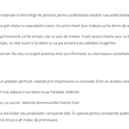
 materiale si tehnologii de printare pentru publicitatea outdoor sau publicitatea
 poti sfatui cu specialistii nostri. Un print mesh bun trebuie sa fie demn de a 
l transmis sa fie simplu, clar si usor de inteles. Il poti asocia foarte usor cu b
lu, un text scurt si la obiect și sa pui accentul pe calitatea imaginilor.
ervat. Nu uita ca scopul acestuia este sa informeze, sa starneasca curiozitate
un poliplan perforat, realizat prin imprimarea cu cerneală. Este un produs care 
 mai adesea il vei observa pe fatadele cladirilor.
esc cu succes datorita dimensiunilor foarte mari.
a serviciilor sau produselor companiei tale. În special pentru campaniile publ
rul oricarui alt mijloc de promovare.