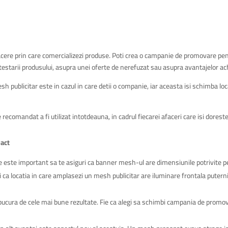
facere prin care comercializezi produse. Poti crea o campanie de promovare pe
tarii produsului, asupra unei oferte de nerefuzat sau asupra avantajelor achi
mesh publicitar este in cazul in care detii o companie, iar aceasta isi schimba l
ecomandat a fi utilizat intotdeauna, in cadrul fiecarei afaceri care isi dorest
pact
este important sa te asiguri ca banner mesh-ul are dimensiunile potrivite pent
i ca locatia in care amplasezi un mesh publicitar are iluminare frontala putern
bucura de cele mai bune rezultate. Fie ca alegi sa schimbi campania de promovare