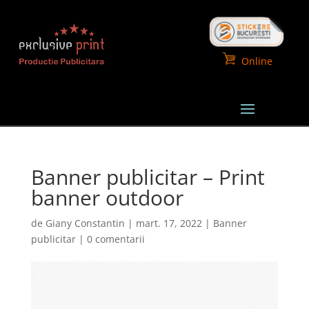
Online
Banner publicitar – Print
banner outdoor
de
Giany Constantin
|
mart. 17, 2022
|
Banner
publicitar
|
0 comentarii