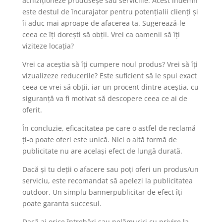
achiziționeze produseșe sau serviciile. Acest îndemn
este destul de încurajator pentru potențialii clienți și
îi aduc mai aproape de afacerea ta. Sugerează-le
ceea ce îți dorești să obții. Vrei ca oamenii să îți
viziteze locația?
Vrei ca aceștia să îți cumpere noul produs? Vrei să îți
vizualizeze reducerile? Este suficient să le spui exact
ceea ce vrei să obții, iar un procent dintre aceștia, cu
siguranță va fi motivat să descopere ceea ce ai de
oferit.
În concluzie, eficacitatea pe care o astfel de reclamă
ți-o poate oferi este unică. Nici o altă formă de
publicitate nu are același efect de lungă durată.
Dacă și tu deții o afacere sau poți oferi un produs/un
serviciu, este recomandat să apelezi la publicitatea
outdoor. Un simplu bannerpublicitar de efect îți
poate garanta succesul.
Dacă ai orice întrebări sau nelămuriri cu privire la