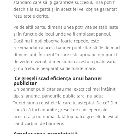
standard care să îți garanteze succesul, însă poți fi
deschis la sugestii și în acest fel vei obține garantat
rezultatele dorite.
Pe de altă parte, dimensiunea potrivită se stabilește
și în funcție de locul unde va fi amplasat panoul.
Dacă nu îl poți observa foarte repede, este
recomandat ca acest banner publicitar să fie de mari
dimensiuni. În cazul în care este aproape din punct
de vedere vizual, dimensiunea acestuia poate varia
și nu trebuie neaparat să fie foarte mare.
Ce greșeli scad eficiența unui banner
publicitar
Un banner publicitar sau mai exact cel mai întâlnit
tip, și anume, panourile publicitare, nu aduc
întotdeauna reușitele la care te așteptai. De ce? Din
cauză că faci anumite greșeli de concepere ale
acestora și nu numai. Iată top patru greseli de evitat
când vorbim de bannere:
Amplasarea nepotrivită