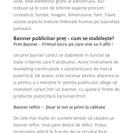
uitat, este elementul grafic al bannerului. Aici
trebuie să ții cont de diferite aspecte precum:
cromatică, fundal, imagini, dimensiune, font. Toate
aceste aspecte trebuie îmbinate frumos pe suprafața
panoului.
Banner publicitar preț – cum se stabilește?
Pret Banner – Primul lucru pe care vrei sa il aflii !
Un pret banner corect se stabilește în funcție de
toate criteriile care îl alcătuiesc. Acest instrument de
marketing construiește o conștientizare de marcă
puternică. De aceea, este necesar pentru afacerea ta
și pentru a o menține în atenția publicului. Alege să
investești corect într-un banner, cu ajutorul firmei de
producție publicitară Exclusive Print.
Banner Ieftin – Doar la noi ai print la calitate
De cele mai multe ori suntem tentați să căutăm un
banner ieftin, însă pare destul de dificil. Prețul
produselor diferă în funcție de ce rezultat final