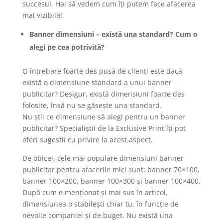
succesul. Hai să vedem cum îți putem face afacerea
mai vizibilă!
Banner dimensiuni – există una standard? Cum o
alegi pe cea potrivită?
O întrebare foarte des pusă de clienți este dacă
există o dimensiune standard a unui banner
publicitar? Desigur, există dimensiuni foarte des
folosite, însă nu se găsește una standard.
Nu știi ce dimensiune să alegi pentru un banner
publicitar? Specialiștii de la Exclusive Print îți pot
oferi sugestii cu privire la acest aspect.
De obicei, cele mai populare dimensiuni banner
publicitar pentru afacerile mici sunt: banner 70×100,
banner 100×200, banner 100×300 și banner 100×400.
După cum e menționat și mai sus în articol,
dimensiunea o stabilești chiar tu, în funcție de
nevoile companiei și de buget. Nu există una