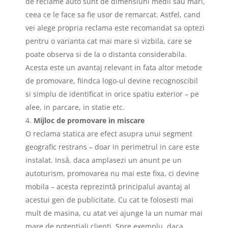
de reclame auto sunt de dimensiuni medii sau mari,
ceea ce le face sa fie usor de remarcat. Astfel, cand
vei alege propria reclama este recomandat sa optezi
pentru o varianta cat mai mare si vizbila, care se
poate observa si de la o distanta considerabila.
Acesta este un avantaj relevant in fata altor metode
de promovare, fiindca logo-ul devine recognoscibil
si simplu de identificat in orice spatiu exterior – pe
alee, in parcare, in statie etc.
Mijloc de promovare in miscare
O reclama statica are efect asupra unui segment
geografic restrans – doar in perimetrul in care este
instalat. Insă, daca amplasezi un anunt pe un
autoturism, promovarea nu mai este fixa, ci devine
mobila – acesta reprezintă principalul avantaj al
acestui gen de publicitate. Cu cat te folosesti mai
mult de masina, cu atat vei ajunge la un numar mai
mare de potentiali clienti. Spre exemplu, daca