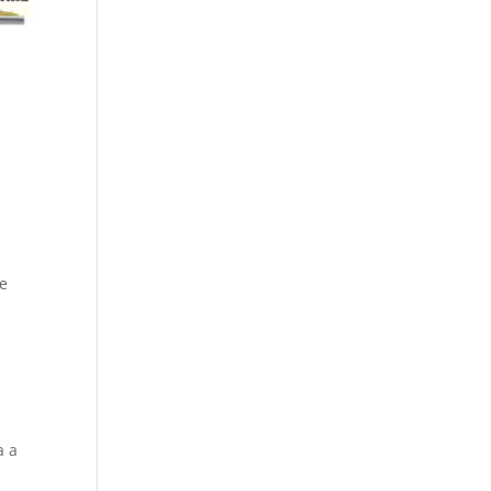
se
n
a a