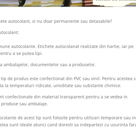
ichete autocolant, si nu doar permanente sau detasabile?
utocolant:
mune autocolante. Etichete autocolanat realizate din hartie, iar pe
entru a se putea lipi.
area ambalajelor, documentelor sau a produselor.
t tip de produs este confectionat din PVC sau vinil. Pentru acestea 
nta la temperaturi ridicate, umiditate sau substante chimice.
nt confectionate din material transparent pentru a se vedea in
la produse sau ambalaje.
ocolante de acest tip sunt folosite pentru utilizari temporare sau i
stea sunt ideale atunci cand doresti sa indepartezi cu usurinta far