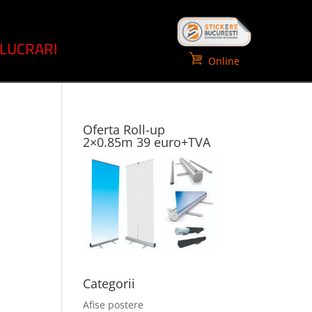
LUCRARI
Online
Oferta Roll-up
2×0.85m 39 euro+TVA
Categorii
Afise postere