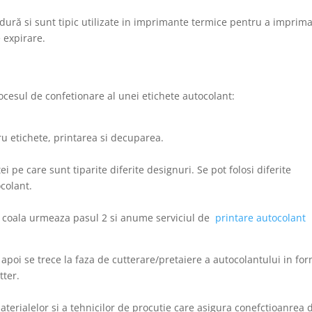
ldură si sunt tipic utilizate in imprimante termice pentru a imprim
 expirare.
ocesul de confetionare al unei etichete autocolant:
ru etichete, printarea si decuparea.
ei pe care sunt tiparite diferite designuri. Se pot folosi diferite
colant.
in coala urmeaza pasul 2 si anume serviciul de
printare autocolant
 apoi se trece la faza de cutterare/pretaiere a autocolantului in fo
tter.
aterialelor si a tehnicilor de procutie care asigura conefctioanrea 