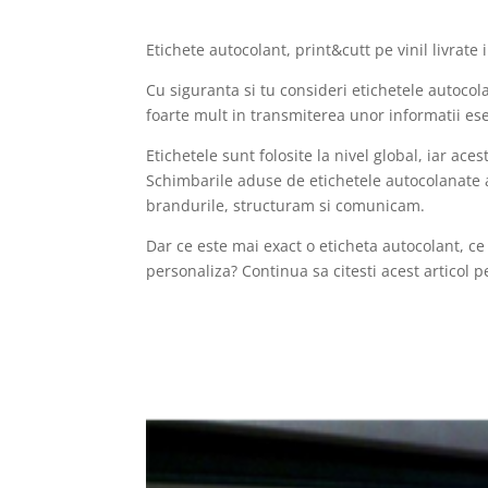
Etichete autocolant, print&cutt pe vinil livrate i
Cu siguranta si tu consideri etichetele autocol
foarte mult in transmiterea unor informatii ese
Etichetele sunt folosite la nivel global, iar ace
Schimbarile aduse de etichetele autocolanate 
brandurile, structuram si comunicam.
Dar ce este mai exact o eticheta autocolant, ce t
personaliza? Continua sa citesti acest articol 