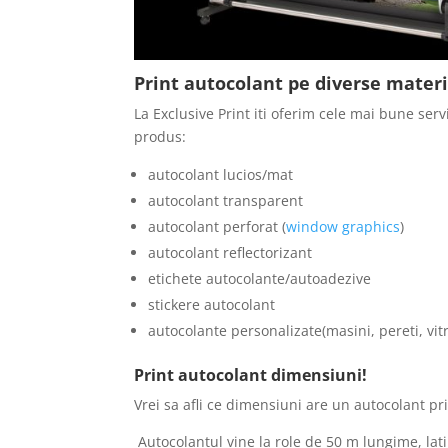
Print autocolant pe diverse mater
La Exclusive Print iti oferim cele mai bune serv
produs:
autocolant lucios/mat
autocolant transparent
autocolant perforat (
window graphics
)
autocolant reflectorizant
etichete autocolante/autoadezive
stickere autocolant
autocolante personalizate(masini, pereti, vitr
Print autocolant dimensiuni!
Vrei sa afli ce dimensiuni are un autocolant pr
Autocolantul vine la role de 50 m lungime, lat