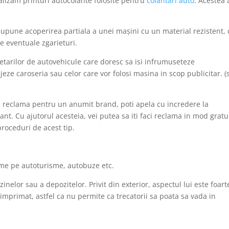
alizam printuri autocolante folosite pentru
colantari auto
. Acestea 
upune acoperirea partiala a unei mașini cu un material rezistent, 
de eventuale zgarieturi.
etarilor de autovehicule care doresc sa isi infrumuseteze
jeze caroseria sau celor care vor folosi masina in scop publicitar. (
aci reclama pentru un anumit brand, poti apela cu incredere la
nt. Cu ajutorul acesteia, vei putea sa iti faci reclama in mod gratui
roceduri de acest tip.
ame pe autoturisme, autobuze etc.
zinelor sau a depozitelor. Privit din exterior, aspectul lui este foart
imprimat, astfel ca nu permite ca trecatorii sa poata sa vada in