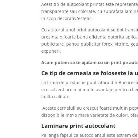
Acest tip de autocolant printat este reprezenta
transparente sau colorate, cu suprafata laminat
in scop decorativ/estetic.
Cu ajutorul unui print autocolant se pot trans
prezinta o foarte buna eficienta datorita apli
publicitare, panou publicitar forex, vitrine, gea
expuneri.
Acum putem sa te ajutam cu un print pe autoco
Ce tip de cerneala se foloseste la 
La firma de productie publicitara din Bucurest
eco solvent are mai multe avantaje pentru clie
inalta calitate.
Aceste cerneluli au crescut foarte mult in popu
disponibile intr-o mare varietate de culori, ofe
Laminare print autocolant
Pe langa faptul ca autocolantul este extrem de r