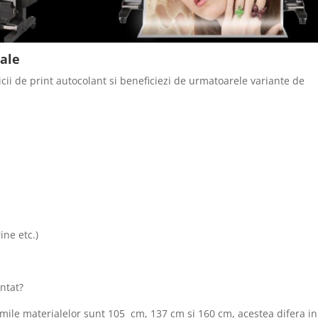
iale
icii de print autocolant si beneficiezi de urmatoarele variante de
ine etc.)
intat?
imile materialelor sunt 105 cm, 137 cm si 160 cm, acestea difera in