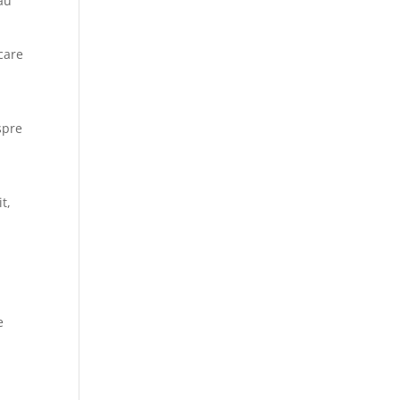
au
care
spre
t,
e