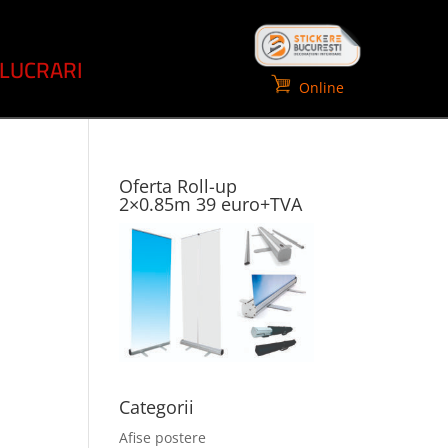
LUCRARI
Online
Oferta Roll-up
2×0.85m 39 euro+TVA
Categorii
Afise postere