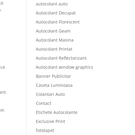
it
autocolant auto
e
Autocolant Decupat
Autocolant Florescent
Autocolant Geam
Autocolant Masina
Autocolant Printat
Autocolant Reflectorizant
ice
Autocolant window graphics
Banner Publicitar
Caseta Luminoasa
ant.
Colantari Auto
Contact
rim
Etichete Autocolante
Exclusive Print
fototapet