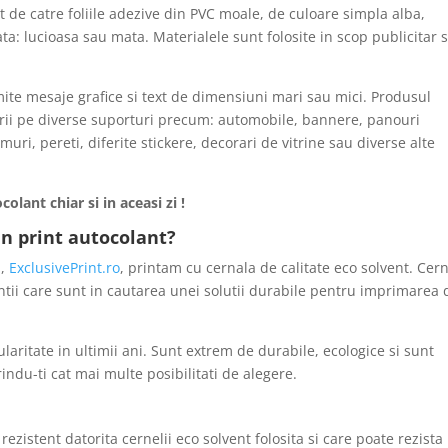
t de catre foliile adezive din PVC moale, de culoare simpla alba,
a: lucioasa sau mata. Materialele sunt folosite in scop publicitar 
mite mesaje grafice si text de dimensiuni mari sau mici. Produsul
carii pe diverse suporturi precum: automobile, bannere, panouri
muri, pereti, diferite stickere, decorari de vitrine sau diverse alte
lant chiar si in aceasi zi !
un print autocolant?
i,
ExclusivePrint.ro
, printam cu cernala de calitate eco solvent. Cer
ntii care sunt in cautarea unei solutii durabile pentru imprimarea 
laritate in ultimii ani. Sunt extrem de durabile, ecologice si sunt
rindu-ti cat mai multe posibilitati de alegere.
ezistent datorita cernelii eco solvent folosita si care poate rezista