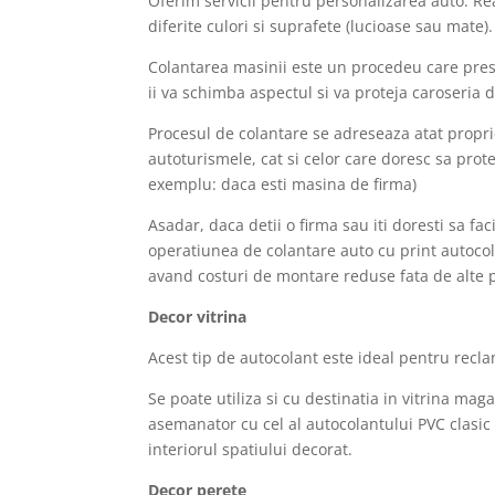
Oferim servicii pentru personalizarea auto. Re
diferite culori si suprafete (lucioase sau mate).
Colantarea masinii este un procedeu care pres
ii va schimba aspectul si va proteja caroseria 
Procesul de colantare se adreseaza atat propri
autoturismele, cat si celor care doresc sa prote
exemplu: daca esti masina de firma)
Asadar, daca detii o firma sau iti doresti sa f
operatiunea de colantare auto cu print autocola
avand costuri de montare reduse fata de alte p
Decor vitrina
Acest tip de autocolant este ideal pentru recl
Se poate utiliza si cu destinatia in vitrina maga
asemanator cu cel al autocolantului PVC clasic 
interiorul spatiului decorat.
Decor perete