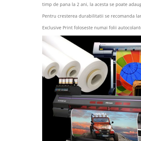
timp de pana la 2 ani, la acesta se poate adau
Pentru cresterea durabilitatii se recomanda la
Exclusive Print foloseste numai folii autocolant