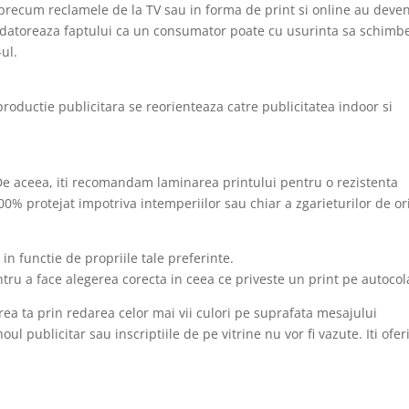
 precum reclamele de la TV sau in forma de print si online au deven
se datoreaza faptului ca un consumator poate cu usurinta sa schimb
ul.
productie publicitara se reorienteaza catre publicitatea indoor si
 De aceea, iti recomandam laminarea printului pentru o rezistenta
100% protejat impotriva intemperiilor sau chiar a zgarieturilor de or
in functie de propriile tale preferinte.
entru a face alegerea corecta in ceea ce priveste un print pe autocol
erea ta prin redarea celor mai vii culori pe suprafata mesajului
noul publicitar sau inscriptiile de pe vitrine nu vor fi vazute. Iti ofe
.