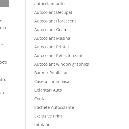
autocolant auto
Autocolant Decupat
em
Autocolant Florescent
lama
Autocolant Geam
Autocolant Masina
pe
Autocolant Printat
Autocolant Reflectorizant
poți
Autocolant window graphics
Banner Publicitar
ntru
Caseta Luminoasa
Colantari Auto
up.
Contact
Etichete Autocolante
Exclusive Print
fototapet