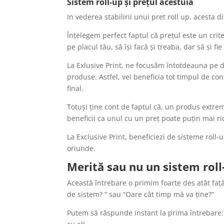
Sistem roll-up
și prețul acestuia
In vederea stabilirii unui pret roll up, acesta d
Înțelegem perfect faptul că prețul este un crit
pe placul tău, să își facă și treaba, dar să și f
La Exlusive Print, ne focusăm întotdeauna pe do
produse. Astfel, vei beneficia tot timpul de con
final.
Totuși ține cont de faptul că, un produs extrem 
beneficii ca unul cu un preț poate puțin mai ri
La Exclusive Print, beneficiezi de sisteme roll-
oriunde.
Merită sau nu un sistem roll
Această întrebare o primim foarte des atât față 
de sistem? ” sau “Oare cât timp mă va ține?”
Putem să răspunde instant la prima întrebare: m