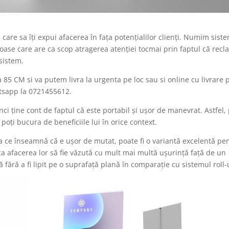
 care sa îți expui afacerea în fața potențialilor clienți. Numim sist
ase care are ca scop atragerea atenției tocmai prin faptul că rec
 sistem.
 85 CM si va putem livra la urgenta pe loc sau si online cu livrare 
atsapp la 0721455612.
ci ține cont de faptul că este portabil și ușor de manevrat. Astfel, 
 poți bucura de beneficiile lui în orice context.
ea ce înseamnă că e ușor de mutat, poate fi o variantă excelentă pe
ca afacerea lor să fie văzută cu mult mai multă ușurință față de un
 fără a fi lipit pe o suprafață plană în comparație cu sistemul roll-