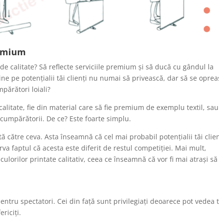
remium
a de calitate? Să reflecte serviciile premium și să ducă cu gândul la
ine pe potențialii tăi clienți nu numai să privească, dar să se opre
părători loiali?
calitate, fie din material care să fie premium de exemplu textil, sau
cumpărătorii. De ce? Este foarte simplu.
 către ceva. Asta înseamnă că cel mai probabil potențialii tăi clien
rva faptul că acesta este diferit de restul competiției. Mai mult,
 culorilor printate calitativ, ceea ce înseamnă că vor fi mai atrași să
ntru spectatori. Cei din față sunt privilegiați deoarece pot vedea t
riciți.