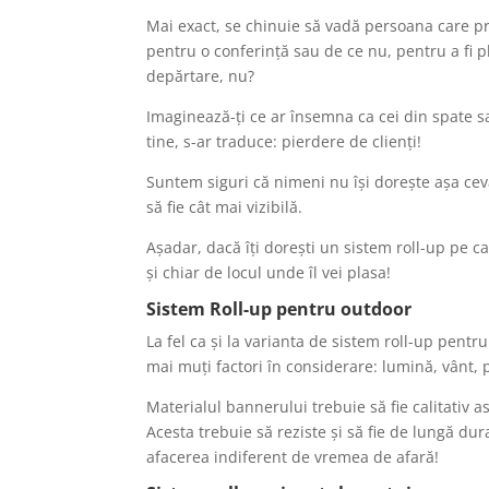
Mai exact, se chinuie să vadă persoana care pre
pentru o conferință sau de ce nu, pentru a fi pl
depărtare, nu?
Imaginează-ți ce ar însemna ca cei din spate s
tine, s-ar traduce: pierdere de clienți!
Suntem siguri că nimeni nu își dorește așa ceva
să fie cât mai vizibilă.
Așadar, dacă îți dorești un sistem roll-up pe ca
și chiar de locul unde îl vei plasa!
Sistem Roll-up
pentru outdoor
La fel ca și la varianta de sistem roll-up pentru
mai muți factori în considerare: lumină, vânt, p
Materialul bannerului trebuie să fie calitativ 
Acesta trebuie să reziste și să fie de lungă dur
afacerea indiferent de vremea de afară!