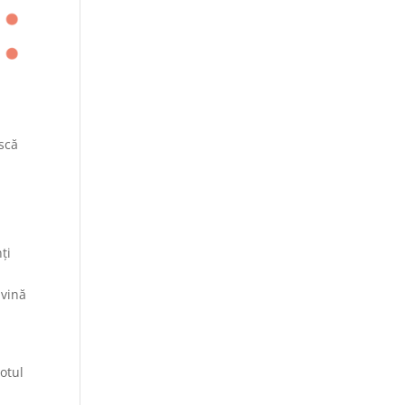
ască
ți
 vină
otul