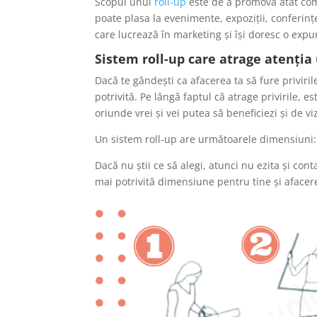
Scopul unui
roll-up
este de a promova atât comp
poate plasa la evenimente, expoziții, conferin
care lucrează în marketing și își doresc o expu
Sistem roll-up
care atrage atenția
Dacă te gândești ca afacerea ta să fure priviri
potrivită. Pe lângă faptul că atrage privirile, 
oriunde vrei și vei putea să beneficiezi și de v
Un sistem roll-up are următoarele dimensiun
Dacă nu știi ce să alegi, atunci nu ezita și co
mai potrivită dimensiune pentru tine și afacer