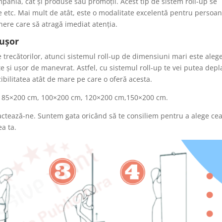
ania, cât și produse sau promoții. Acest tip de sistem roll-up se
țe etc. Mai mult de atât, este o modalitate excelentă pentru persoa
nere care să atragă imediat atenția.
 ușor
le trecătorilor, atunci sistemul roll-up de dimensiuni mari este aleg
este și ușor de manevrat. Astfel, cu sistemul roll-up te vei putea dep
izibilitatea atât de mare pe care o oferă acesta.
i: 85×200 cm, 100×200 cm, 120×200 cm,150×200 cm.
ntactează-ne. Suntem gata oricând să te consiliem pentru a alege ce
ea ta.