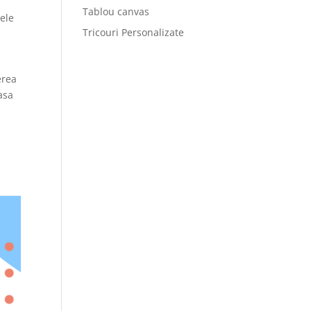
Tablou canvas
nele
Tricouri Personalizate
erea
lasa
a