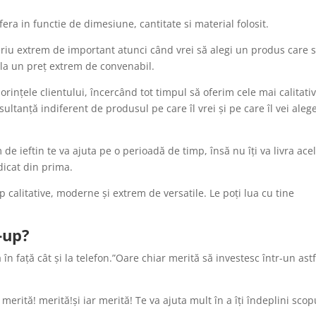
ifera in functie de dimesiune, cantitate si material folosit.
eriu extrem de important atunci când vrei să alegi un produs care s
ie la un preț extrem de convenabil.
rințele clientului, încercând tot timpul să oferim cele mai calitati
sultanță indiferent de produsul pe care îl vrei și pe care îl vei aleg
de ieftin te va ajuta pe o perioadă de timp, însă nu îți va livra ace
dicat din prima.
up calitative, moderne și extrem de versatile. Le poți lua cu tine
-up?
în față cât și la telefon.”Oare chiar merită să investesc într-un astf
erită! merită!și iar merită! Te va ajuta mult în a îți îndeplini scop