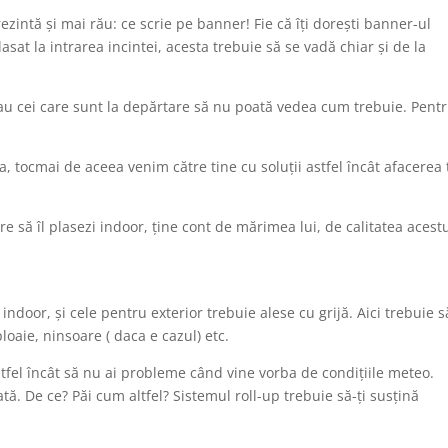
zintă și mai rău: ce scrie pe banner! Fie că îți dorești banner-ul
asat la intrarea incintei, acesta trebuie să se vadă chiar și de la
au cei care sunt la depărtare să nu poată vedea cum trebuie. Pent
, tocmai de aceea venim către tine cu soluții astfel încât afacerea 
re să îl plasezi indoor, ține cont de mărimea lui, de calitatea acest
 indoor, și cele pentru exterior trebuie alese cu grijă. Aici trebuie s
loaie, ninsoare ( daca e cazul) etc.
astfel încât să nu ai probleme când vine vorba de condițiile meteo.
ată. De ce? Păi cum altfel? Sistemul roll-up trebuie să-ți susțină