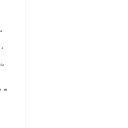
ru
ta
uia
ă iei