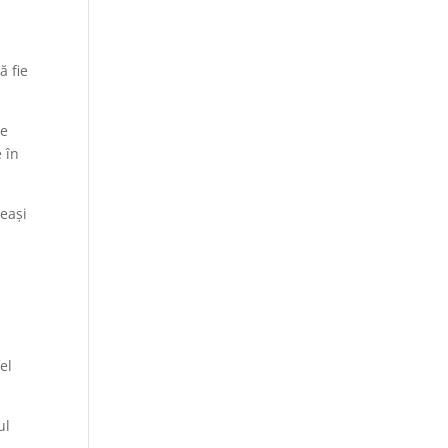
ă fie
ve
e în
leași
el
ul