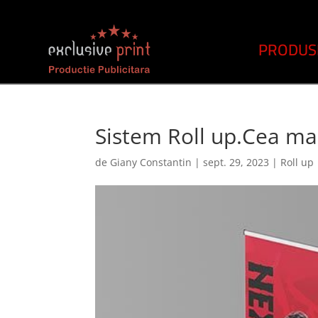
PRODUS
Sistem Roll up.Cea mai
de
Giany Constantin
|
sept. 29, 2023
|
Roll up