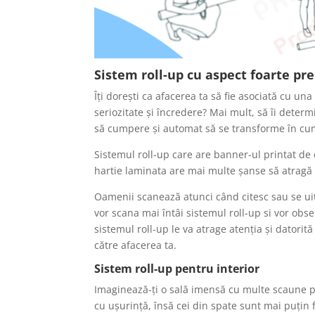
Sistem roll-up
cu aspect foarte p
Îți dorești ca afacerea ta să fie asociată cu un
seriozitate și încredere? Mai mult, să îi determ
să cumpere și automat să se transforme în cum
Sistemul roll-up care are banner-ul printat de 
hartie laminata are mai multe șanse să atragă 
Oamenii scanează atunci când citesc sau se uită
vor scana mai întâi sistemul roll-up si vor obse
sistemul roll-up le va atrage atenția și datorită
către afacerea ta.
Sistem roll-up
pentru interior
Imaginează-ți o sală imensă cu multe scaune pe
cu ușurință, însă cei din spate sunt mai puțin fe