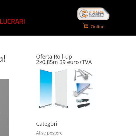
LUCRARI
Online
a!
Oferta Roll-up
2×0.85m 39 euro+TVA
Categorii
Afise postere