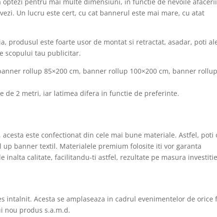
sa optezi pentru mai multe dimensiuni, in functie de nevoile afacerii
zi. Un lucru este cert, cu cat bannerul este mai mare, cu atat
a, produsul este foarte usor de montat si retractat, asadar, poti al
te scopului tau publicitar.
: banner rollup 85×200 cm, banner rollup 100×200 cm, banner rollu
 de 2 metri, iar latimea difera in functie de preferinte.
, acesta este confectionat din cele mai bune materiale. Astfel, poti
ll up banner textil. Materialele premium folosite iti vor garanta
 inalta calitate, facilitandu-ti astfel, rezultate pe masura investitie
es intalnit. Acesta se amplaseaza in cadrul evenimentelor de orice f
ui nou produs s.a.m.d.