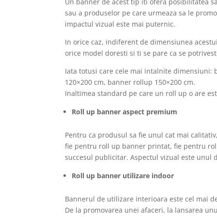
Un banner de acest tip iti ofera posibilitatea 
sau a produselor pe care urmeaza sa le promove
impactul vizual este mai puternic.
In orice caz, indiferent de dimensiunea acestui
orice model doresti si ti se pare ca se potrives
Iata totusi care cele mai intalnite dimensiuni
120×200 cm, banner rollup 150×200 cm.
Inaltimea standard pe care un roll up o are este
Roll up banner aspect premium
Pentru ca produsul sa fie unul cat mai calitativ
fie pentru roll up banner printat, fie pentru ro
succesul publicitar. Aspectul vizual este unul de
Roll up banner utilizare indoor
Bannerul de utilizare interioara este cel mai d
De la promovarea unei afaceri, la lansarea un