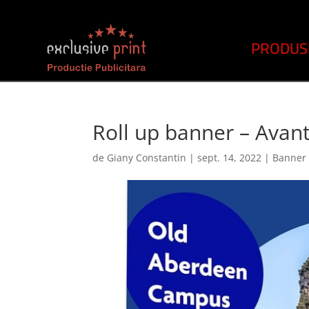
PRODUS
Roll up banner – Avant
de
Giany Constantin
|
sept. 14, 2022
|
Banner 