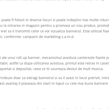
poate fi folosit in diverse locuri si poate indeplini mai multe roluri
 sau la intrarea in magazin pentru a promova un nou produs, promot
rei sa il transmiti celor ce vor vizualiza bannerul. Este utilizat foa
i, conferinte, campanii de marketing s.a.m.d.
ci ale unui roll up banner, mecanismul acestuia cantereste foarte p
bil, astfel ca dupa utilizarea acestuia, printul este retras in case
sportat si depozitat, ceea ce iti usureaza destul de mult munca.
trebuie doar sa extragi bannerul si sa il asezi in locul potrivit, int
st avantaj il plaseaza din start in topul cu cele mai bune bannere