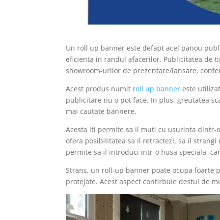
Un roll up banner este defapt acel panou public
eficienta in randul afacerilor. Publicitatea de t
showroom-urilor de prezentare/lansare, confer
Acest produs numit
roll up banner
este utiliza
publicitare nu o pot face. In plus, greutatea sca
mai cautate bannere.
Acesta iti permite sa il muti cu usurinta dintr-
ofera posibilitatea sa il retractezi, sa il strang
permite sa il introduci intr-o husa speciala, care
Strans, un roll-up banner poate ocupa foarte pu
protejate. Acest aspect contirbuie destul de mul