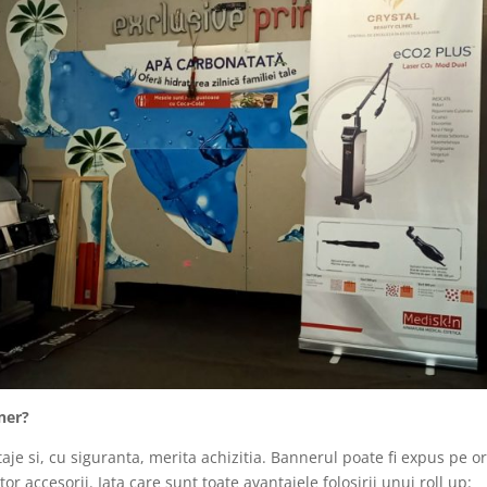
nner?
je si, cu siguranta, merita achizitia. Bannerul poate fi expus pe or
tor accesorii. Iata care sunt toate avantajele folosirii unui roll up: