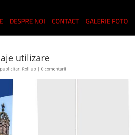
E
DESPRE NOI
CONTACT
GALERIE FOTO
aje utilizare
publicitar
,
Roll up
|
0 comentarii