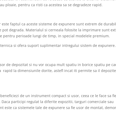
sau ploaie, pentru ca risti ca acestea sa se degradeze rapid.
ner este faptul ca aceste sisteme de expunere sunt extrem de durabi
le pot degrada. Materialul si cerneala folosite la imprimare sunt ex
ste pentru perioade lungi de timp, in special modelele premium.
ternica si ofera suport suplimentar intregului sistem de expunere.
or de depozitat si nu vor ocupa mult spatiu in borice spatiu pe car
 rapid la dimensiunile dorite, astefl incat iti permite sa il depozite
 beneficiezi de un instrument compact si usor, ceea ce le face sa fi
. Daca participi regulat la diferite expozitii, targuri comerciale sau
ant este ca sistemele tale de expunere sa fie usor de montat, demo