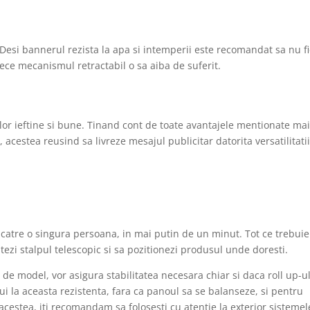
. Desi bannerul rezista la apa si intemperii este recomandat sa nu f
rece mecanismul retractabil o sa aiba de suferit.
or ieftine si bune. Tinand cont de toate avantajele mentionate ma
 acestea reusind sa livreze mesajul publicitar datorita versatilitatii
catre o singura persoana, in mai putin de un minut. Tot ce trebuie
ntezi stalpul telescopic si sa pozitionezi produsul unde doresti.
 de model, vor asigura stabilitatea necesara chiar si daca roll up-u
bui la aceasta rezistenta, fara ca panoul sa se balanseze, si pentru
cestea, iti recomandam sa folosesti cu atentie la exterior sistemel