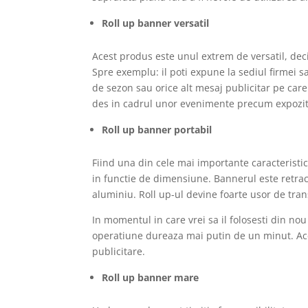
Roll up banner versatil
Acest produs este unul extrem de versatil, deci 
Spre exemplu: il poti expune la sediul firmei
de sezon sau orice alt mesaj publicitar pe care v
des in cadrul unor evenimente precum expoziti
Roll up banner portabil
Fiind una din cele mai importante caracteristi
in functie de dimensiune. Bannerul este retracta
aluminiu. Roll up-ul devine foarte usor de tran
In momentul in care vrei sa il folosesti din nou 
operatiune dureaza mai putin de un minut. Ace
publicitare.
Roll up banner mare