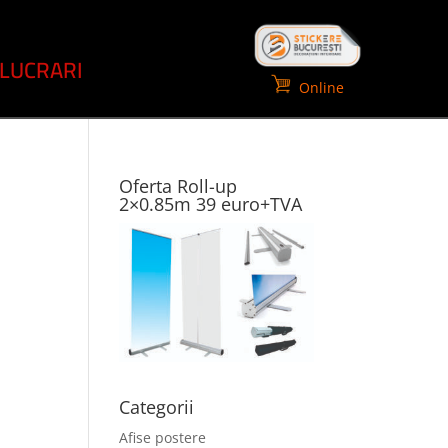
LUCRARI
Online
Oferta Roll-up
2×0.85m 39 euro+TVA
Categorii
Afise postere