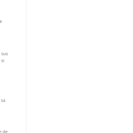
ie
i sus
 si
 sa
l
e de