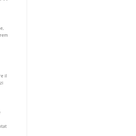
le,
trem
e il
zi
e
ntat