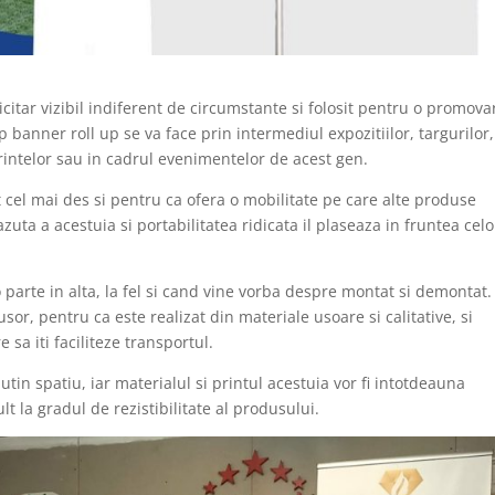
itar vizibil indiferent de circumstante si folosit pentru o promova
ip banner roll up se va face prin intermediul expozitiilor, targurilor,
intelor sau in cadrul evenimentelor de acest gen.
t cel mai des si pentru ca ofera o mobilitate pe care alte produse
zuta a acestuia si portabilitatea ridicata il plaseaza in fruntea celo
o parte in alta, la fel si cand vine vorba despre montat si demontat. 
i usor, pentru ca este realizat din materiale usoare si calitative, si
 sa iti faciliteze transportul.
tin spatiu, iar materialul si printul acestuia vor fi intotdeauna
t la gradul de rezistibilitate al produsului.