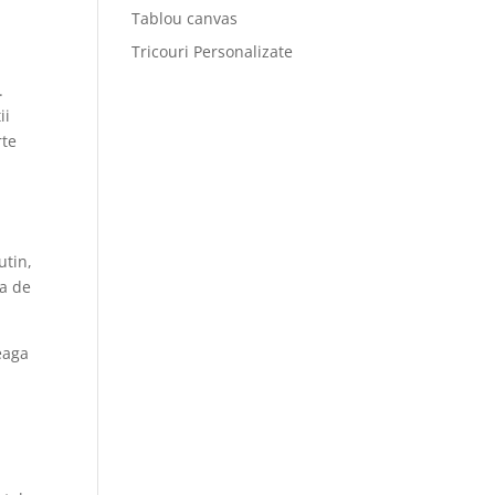
Tablou canvas
Tricouri Personalizate
.
ii
rte
utin,
ta de
reaga