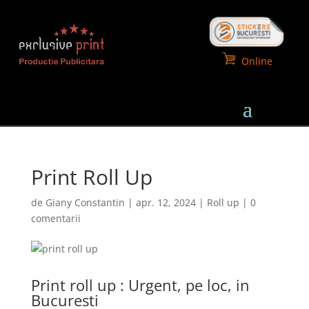
Online
Print Roll Up
de
Giany Constantin
|
apr. 12, 2024
|
Roll up
|
0
comentarii
Print roll up : Urgent, pe loc, in
Bucuresti