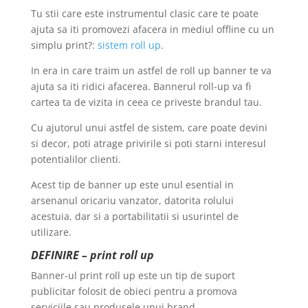
Tu stii care este instrumentul clasic care te poate
ajuta sa iti promovezi afacera in mediul offline cu un
simplu print?:
sistem roll up
.
In era in care traim un astfel de roll up banner te va
ajuta sa iti ridici afacerea. Bannerul roll-up va fi
cartea ta de vizita in ceea ce priveste brandul tau.
Cu ajutorul unui astfel de sistem, care poate devini
si decor, poti atrage privirile si poti starni interesul
potentialilor clienti.
Acest tip de banner up este unul esential in
arsenanul oricariu vanzator, datorita rolului
acestuia, dar si a portabilitatii si usurintel de
utilizare.
DEFINIRE – print roll up
Banner-ul print roll up este un tip de suport
publicitar folosit de obieci pentru a promova
serviciile sau produsele unui brand.