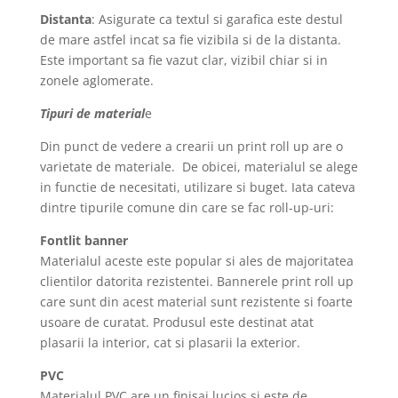
Distanta
: Asigurate ca textul si garafica este destul
de mare astfel incat sa fie vizibila si de la distanta.
Este important sa fie vazut clar, vizibil chiar si in
zonele aglomerate.
Tipuri de material
e
Din punct de vedere a crearii un print roll up are o
varietate de materiale. De obicei, materialul se alege
in functie de necesitati, utilizare si buget. Iata cateva
dintre tipurile comune din care se fac roll-up-uri:
Fontlit banner
Materialul aceste este popular si ales de majoritatea
clientilor datorita rezistentei. Bannerele print roll up
care sunt din acest material sunt rezistente si foarte
usoare de curatat. Produsul este destinat atat
plasarii la interior, cat si plasarii la exterior.
PVC
Materialul PVC are un finisaj lucios si este de