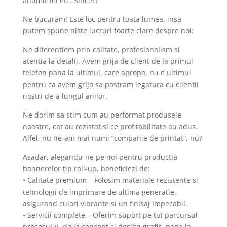
anumit fel etc. Sincer?
Ne bucuram! Este loc pentru toata lumea, insa
putem spune niste lucruri foarte clare despre noi:
Ne diferentiem prin calitate, profesionalism si
atentia la detalii. Avem grija de client de la primul
telefon pana la ultimul, care apropo, nu e ultimul
pentru ca avem grija sa pastram legatura cu clientii
nostri de-a lungul anilor.
Ne dorim sa stim cum au performat produsele
noastre, cat au rezistat si ce profitabilitate au adus.
Alfel, nu ne-am mai numi “companie de printat”, nu?
Asadar, alegandu-ne pe noi pentru productia
bannerelor tip roll-up, beneficiezi de:
• Calitate premium – Folosim materiale rezistente si
tehnologii de imprimare de ultima generatie,
asigurand culori vibrante si un finisaj impecabil.
• Servicii complete – Oferim suport pe tot parcursul
procesului, de la concept si design grafic, pana la