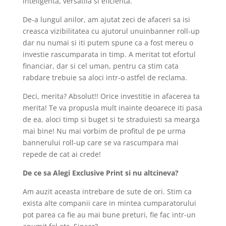
inteligenta, versatila si eficienta.
De-a lungul anilor, am ajutat zeci de afaceri sa isi
creasca vizibilitatea cu ajutorul unuinbanner roll-up
dar nu numai si iti putem spune ca a fost mereu o
investie rascumparata in timp. A meritat tot efortul
financiar, dar si cel uman, pentru ca stim cata
rabdare trebuie sa aloci intr-o astfel de reclama.
Deci, merita? Absolut!! Orice investitie in afacerea ta
merita! Te va propusla mult inainte deoarece iti pasa
de ea, aloci timp si buget si te straduiesti sa mearga
mai bine! Nu mai vorbim de profitul de pe urma
bannerului roll-up care se va rascumpara mai
repede de cat ai crede!
De ce sa Alegi Exclusive Print si nu altcineva?
Am auzit aceasta intrebare de sute de ori. Stim ca
exista alte companii care in mintea cumparatorului
pot parea ca fie au mai bune preturi, fie fac intr-un