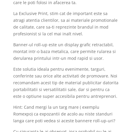
care le poti folosi in afacerea ta.
La Exclusive Print, stim cat de important este sa
atragi atentia clientilor, sa ai materiale promotionale
de calitate, care sa-ti reprezinte brandul in mod
profesionist si la cel mai inalt nivel.
Banner-ul roll-up este un display grafic retractabil,
montat intr-o baza metalica, care permite rularea si
derularea printului intr-un mod rapid si usor.
Este solutia ideala pentru evenimente, targuri,
conferinte sau orice alte activitati de promovare. Noi
recomandam acest tip de material publicitar datorita
portabilitatii si versatilitatii sale, dar si pentru ca
este o optiune super accesibila pentru antreprenori.
Hint: Cand mergi la un targ mare ( exemplu
Romexpo) ca expozantii de acolo au niste standuri
langa care poti vedea si aceste bannere roll-up-uri?
Cu siguranta le-ai observat, insa probabil nu le-ai