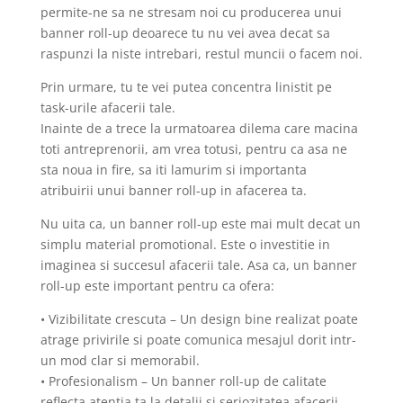
permite-ne sa ne stresam noi cu producerea unui
banner roll-up deoarece tu nu vei avea decat sa
raspunzi la niste intrebari, restul muncii o facem noi.
Prin urmare, tu te vei putea concentra linistit pe
task-urile afacerii tale.
Inainte de a trece la urmatoarea dilema care macina
toti antreprenorii, am vrea totusi, pentru ca asa ne
sta noua in fire, sa iti lamurim si importanta
atribuirii unui banner roll-up in afacerea ta.
Nu uita ca, un banner roll-up este mai mult decat un
simplu material promotional. Este o investitie in
imaginea si succesul afacerii tale. Asa ca, un banner
roll-up este important pentru ca ofera:
• Vizibilitate crescuta – Un design bine realizat poate
atrage privirile si poate comunica mesajul dorit intr-
un mod clar si memorabil.
• Profesionalism – Un banner roll-up de calitate
reflecta atentia ta la detalii si seriozitatea afacerii