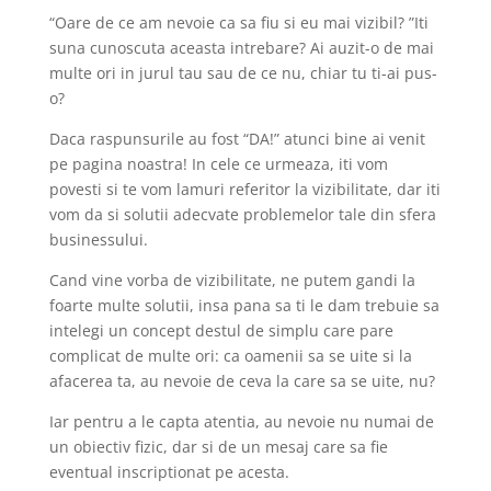
“Oare de ce am nevoie ca sa fiu si eu mai vizibil? ”Iti
suna cunoscuta aceasta intrebare? Ai auzit-o de mai
multe ori in jurul tau sau de ce nu, chiar tu ti-ai pus-
o?
Daca raspunsurile au fost “DA!” atunci bine ai venit
pe pagina noastra! In cele ce urmeaza, iti vom
povesti si te vom lamuri referitor la vizibilitate, dar iti
vom da si solutii adecvate problemelor tale din sfera
businessului.
Cand vine vorba de vizibilitate, ne putem gandi la
foarte multe solutii, insa pana sa ti le dam trebuie sa
intelegi un concept destul de simplu care pare
complicat de multe ori: ca oamenii sa se uite si la
afacerea ta, au nevoie de ceva la care sa se uite, nu?
Iar pentru a le capta atentia, au nevoie nu numai de
un obiectiv fizic, dar si de un mesaj care sa fie
eventual inscriptionat pe acesta.