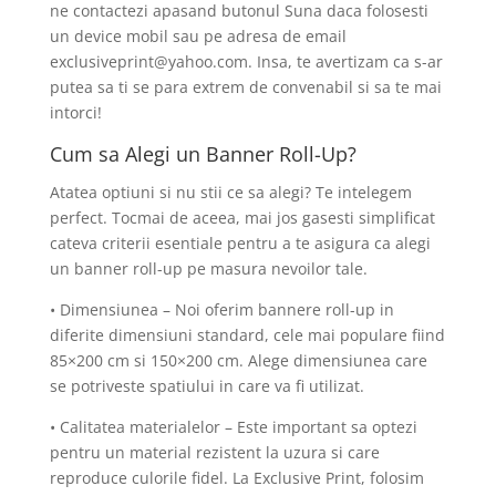
ne contactezi apasand butonul Suna daca folosesti
un device mobil sau pe adresa de email
exclusiveprint@yahoo.com. Insa, te avertizam ca s-ar
putea sa ti se para extrem de convenabil si sa te mai
intorci!
Cum sa Alegi un Banner Roll-Up?
Atatea optiuni si nu stii ce sa alegi? Te intelegem
perfect. Tocmai de aceea, mai jos gasesti simplificat
cateva criterii esentiale pentru a te asigura ca alegi
un banner roll-up pe masura nevoilor tale.
• Dimensiunea – Noi oferim bannere roll-up in
diferite dimensiuni standard, cele mai populare fiind
85×200 cm si 150×200 cm. Alege dimensiunea care
se potriveste spatiului in care va fi utilizat.
• Calitatea materialelor – Este important sa optezi
pentru un material rezistent la uzura si care
reproduce culorile fidel. La Exclusive Print, folosim