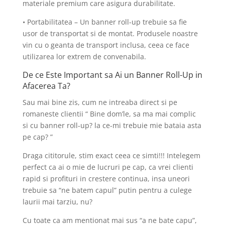
materiale premium care asigura durabilitate.
• Portabilitatea – Un banner roll-up trebuie sa fie
usor de transportat si de montat. Produsele noastre
vin cu o geanta de transport inclusa, ceea ce face
utilizarea lor extrem de convenabila.
De ce Este Important sa Ai un Banner Roll-Up in
Afacerea Ta?
Sau mai bine zis, cum ne intreaba direct si pe
romaneste clientii “ Bine dom’le, sa ma mai complic
si cu banner roll-up? la ce-mi trebuie mie bataia asta
pe cap? ”
Draga cititorule, stim exact ceea ce simti!!! Intelegem
perfect ca ai o mie de lucruri pe cap, ca vrei clienti
rapid si profituri in crestere continua, insa uneori
trebuie sa “ne batem capul” putin pentru a culege
laurii mai tarziu, nu?
Cu toate ca am mentionat mai sus “a ne bate capu”,