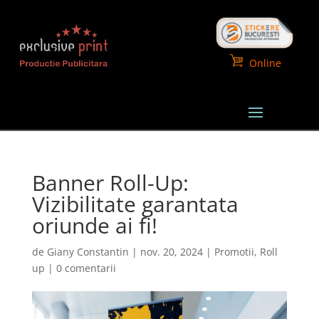
Online
Banner Roll-Up:
Vizibilitate garantata
oriunde ai fi!
de
Giany Constantin
|
nov. 20, 2024
|
Promotii
,
Roll
up
|
0 comentarii