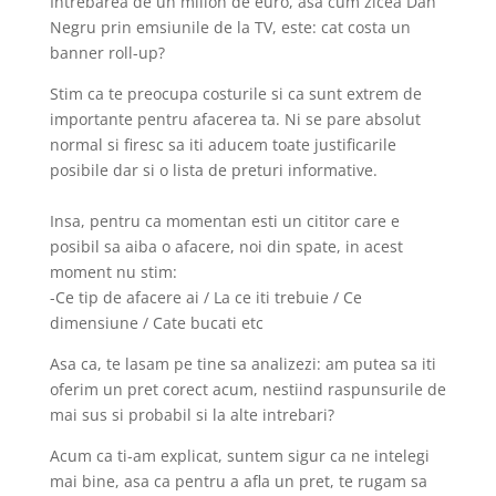
Intrebarea de un milion de euro, asa cum zicea Dan
Negru prin emsiunile de la TV, este: cat costa un
banner roll-up?
Stim ca te preocupa costurile si ca sunt extrem de
importante pentru afacerea ta. Ni se pare absolut
normal si firesc sa iti aducem toate justificarile
posibile dar si o lista de preturi informative.
Insa, pentru ca momentan esti un cititor care e
posibil sa aiba o afacere, noi din spate, in acest
moment nu stim:
-Ce tip de afacere ai / La ce iti trebuie / Ce
dimensiune / Cate bucati etc
Asa ca, te lasam pe tine sa analizezi: am putea sa iti
oferim un pret corect acum, nestiind raspunsurile de
mai sus si probabil si la alte intrebari?
Acum ca ti-am explicat, suntem sigur ca ne intelegi
mai bine, asa ca pentru a afla un pret, te rugam sa