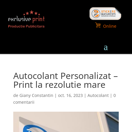
Online
Autocolant Personalizat –
Print la rezolutie mare
de
Giany Constantin
|
oct. 16, 2023
|
Autocolant
|
0
comentarii