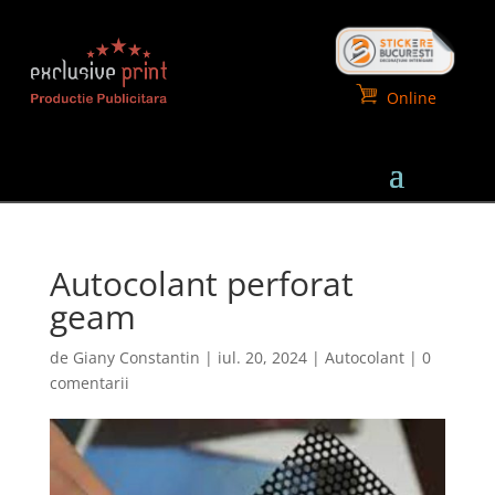
Online
Autocolant perforat
geam
de
Giany Constantin
|
iul. 20, 2024
|
Autocolant
|
0
comentarii