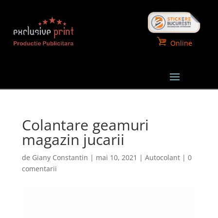
Online
Colantare geamuri
magazin jucarii
de
Giany Constantin
|
mai 10, 2021
|
Autocolant
|
0
comentarii